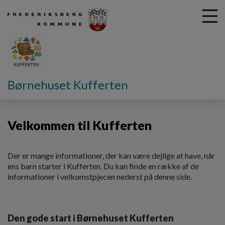
G
Børnehuset Kufferten
å
Til nye forældre
Når du starter i Kufferten
t
i
Velkommen til Kufferten
l
h
o
v
Der er mange informationer, der kan være dejlige at have, når
e
ens barn starter i Kufferten. Du kan finde en række af de
d
informationer i velkomstpjecen nederst på denne side.
i
n
d
Den gode start i Børnehuset Kufferten
h