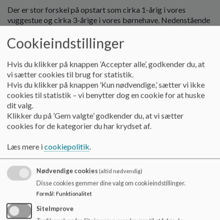
o
Der er stor forskel på opstart som cirka 1-årig i vores
l
vuggestue og cirka 3-årige i vores børnehave. Nedenstående
d
er udarbejdet ift. vores erfaring for opstart i vuggestue. Hvis
e
Cookieindstillinger
I starter i børnehaven, kan planen - alt efter jeres barns
t
erfaring med pasning og institutionslivet - have en forkortet
udgave af nedenstående.
Hvis du klikker på knappen ’Accepter alle’, godkender du, at
vi sætter cookies til brug for statistik.
Hvis du klikker på knappen ’Kun nødvendige,’ sætter vi ikke
Start i vores vuggestue
cookies til statistik – vi benytter dog en cookie for at huske
Det er en god idé, at I som forældre afsætter cirka 2 uger til
dit valg.
opstarten. Den første dag er I her med jeres barn på stuen, og
Klikker du på ’Gem valgte’ godkender du, at vi sætter
her vil vi lære hinanden at kende. Her får vi også aftalt,
cookies for de kategorier du har krydset af.
hvordan resten af starten skal forløbe. Den første dag vil vi
gerne have, at I kommer efter kl. 9. Ring og lav en konkret
Læs mere i
cookiepolitik
.
aftale.
Nødvendige cookies
(altid nødvendig)
Opstarten tilrettelægges individuelt i samarbejde mellem
stuens personale og jer forældre, men typisk vil en opstart se
Disse cookies gemmer dine valg om cookieindstillinger.
ud på følgende måde:
Formål
:
Funktionalitet
SiteImprove