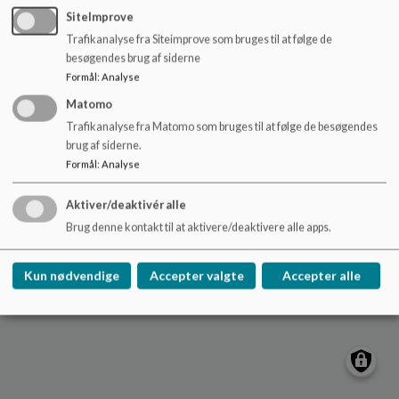
o
SiteImprove
l
Trafikanalyse fra Siteimprove som bruges til at følge de
d
Børnehuset Kufferten
besøgendes brug af siderne
e
Tesdorpfsvej 25, 2000 Frederiksberg
Formål
:
Analyse
t
kufferten@frederiksberg.dk
Matomo
28 98 03 81
Trafikanalyse fra Matomo som bruges til at følge de besøgendes
EAN NR.
5798009174253
brug af siderne.
Webtilgængelighed
Formål
:
Analyse
Sitemap
Aktiver/deaktivér alle
Brug denne kontakt til at aktivere/deaktivere alle apps.
Cookie politik
Kun nødvendige
Accepter valgte
Accepter alle