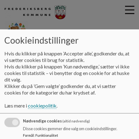
Cookieindstillinger
G
Børnehuset Kufferten
Hvis du klikker på knappen ’Accepter alle’, godkender du, at
å
Job i Kufferten
Ledige stillinger
vi sætter cookies til brug for statistik.
t
Hvis du klikker på knappen ’Kun nødvendige,’ sætter vi ikke
i
cookies til statistik – vi benytter dog en cookie for at huske
Ledige stillinger
l
dit valg.
h
Klikker du på ’Gem valgte’ godkender du, at vi sætter
o
cookies for de kategorier du har krydset af.
v
Er du interesseret i at høre mere om Kufferten, er du
e
velkommen til at kontakte os.
Læs mere i
cookiepolitik
.
d
i
Du kan holde øje med ledige stillinger hos os her på siden eller
Nødvendige cookies
n
på
Frederiksberg Kommunes hjemmeside
.
(altid nødvendig)
d
Disse cookies gemmer dine valg om cookieindstillinger.
h
Formål
:
Funktionalitet