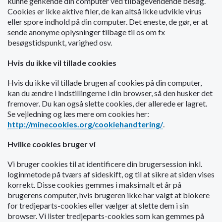
kunne genkende din computer ved tilbagevendende besøg.
o
Cookies er ikke aktive filer, de kan altså ikke udvikle virus
l
eller spore indhold på din computer. Det eneste, de gør, er at
d
sende anonyme oplysninger tilbage til os om fx
e
besøgstidspunkt, varighed osv.
t
Hvis du ikke vil tillade cookies
Hvis du ikke vil tillade brugen af cookies på din computer,
kan du ændre i indstillingerne i din browser, så den husker det
fremover. Du kan også slette cookies, der allerede er lagret.
Se vejledning og læs mere om cookies her:
http://minecookies.org/cookiehandtering/
.
Hvilke cookies bruger vi
Vi bruger cookies til at identificere din brugersession inkl.
loginmetode på tværs af sideskift, og til at sikre at siden vises
korrekt. Disse cookies gemmes i maksimalt et år på
brugerens computer, hvis brugeren ikke har valgt at blokere
for tredjeparts-cookies eller vælger at slette dem i sin
browser. Vi lister tredjeparts-cookies som kan gemmes på