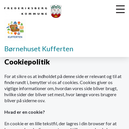
G
Børnehuset Kufferten
å
t
Cookiepolitik
i
l
For at sikre os at indholdet på denne side er relevant og til at
h
finde rundt i, benytter vi os af cookies. Cookies giver os
o
vigtige informationer om, hvordan vores side bliver brugt,
v
hvilke sider der bliver set mest, hvor længe vores brugere
e
bliver på siderne osv.
d
i
Hvad er en cookie?
n
d
En cookie er en lille tekstfil, der lagres i din browser for at
h