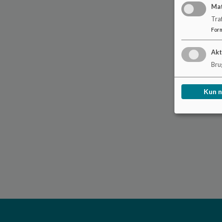
Ma
Tra
For
Akt
Brug
Kun 