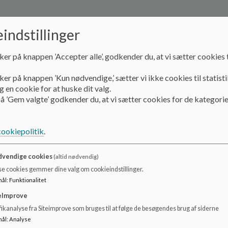
Rundvisning
indstillinger
Hvis du/I er interesseret i at besøge os, inden jeres barn ska
ker på knappen ’Accepter alle’, godkender du, at vi sætter cookies t
rundvisninger én gang om måneden.
ker på knappen ’Kun nødvendige,’ sætter vi ikke cookies til statisti
Du tilmelder dig via e-mail på
kufferten@frederiksber
 en cookie for at huske dit valg.
Mødestedet er ved Kuffertens indgangslåge, som ligg
å ’Gem valgte’ godkender du, at vi sætter cookies for de kategorie
Hvis der kommer over 10 til rundvisningerne deler vi op i 2 
Vær forberedt på lidt ventetid. Rundvisningen varer cirka 
cookiepolitik
.
Rundvisninger i 2026
vendige cookies
(altid nødvendig)
se cookies gemmer dine valg om cookieindstillinger.
mål
:
Funktionalitet
TORSDAG
8. januar
eImprove
onsdag
4. februar
ikanalyse fra Siteimprove som bruges til at følge de besøgendes brug af siderne
onsdag
4. marts
mål
:
Analyse
onsdag
8. april