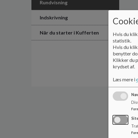
Rundvisning
Indskrivning
Cookie
Når du starter i Kufferten
Hvis du klik
statistik.
Hvis du klik
benytter dog
Klikker du p
krydset af.
Læs mere i
Nød
Dis
For
Sit
Traf
For