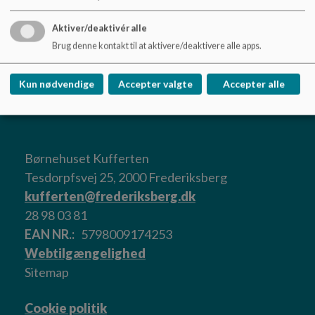
Åbningstider
Aktiver/deaktivér alle
Mandag-torsdag: 7-17
Brug denne kontakt til at aktivere/deaktivere alle apps.
Fredag: 7.30-16.30
Kun nødvendige
Accepter valgte
Accepter alle
Børnehuset Kufferten
Tesdorpfsvej 25, 2000 Frederiksberg
kufferten@frederiksberg.dk
28 98 03 81
EAN NR.
5798009174253
Webtilgængelighed
Sitemap
Cookie politik