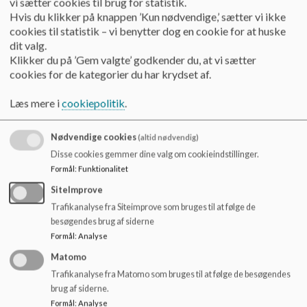
vi sætter cookies til brug for statistik.
o
Hvis du klikker på knappen ’Kun nødvendige,’ sætter vi ikke
l
Vores grundværdier er:
Anerkendelse, nærvær, fantasi,
cookies til statistik – vi benytter dog en cookie for at huske
d
forundring og fordybelse
.
dit valg.
e
Klikker du på ’Gem valgte’ godkender du, at vi sætter
t
Kufferten er indrettet ud fra tanken om, at børnenes
cookies for de kategorier du har krydset af.
læreprocesser og det pædagogiske arbejde med børnene
dokumenteres kontinuerligt på forskellige måder. Der
Læs mere i
cookiepolitik
.
arbejdes med rummet som den 3. pædagog, små
læringsmiljøer, den styrkede pædagogiske læreplan og
dialogisk læsning. Den pædagogiske dagligdag veksler
Nødvendige cookies
(altid nødvendig)
mellem både at være indenfor og udenfor –
i alt slags vejr
.
Disse cookies gemmer dine valg om cookieindstillinger.
Formål
:
Funktionalitet
I Kufferten arbejder vi hver dag hårdt på at støtte, udvikle og
SiteImprove
yde omsorg for børnene ud fra barnets alder og behov. For at
lykkes med det har vi brug for et
tæt samarbejde med
Trafikanalyse fra Siteimprove som bruges til at følge de
forældrene
.
besøgendes brug af siderne
Formål
:
Analyse
Kufferten består af:
Matomo
Trafikanalyse fra Matomo som bruges til at følge de besøgendes
Vuggestue
med 7 grupper.
brug af siderne.
Børnehave
med 5 grupper
Formål
:
Analyse